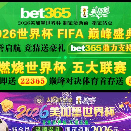
3333.com-Offici
沙线路检测
产品中心
研究创新平台
新