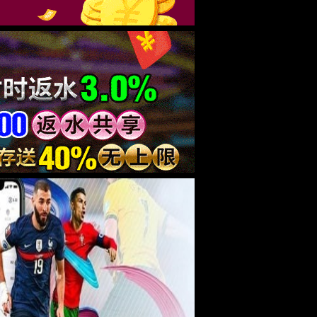
检
新闻中心
联系我们
企业新闻
联系我们
媒体报道
加入我们